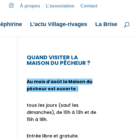
À propos
L’association
Contact
éphirine
L’actu Village-rivages
La Brise
QUAND VISITER LA
MAISON DU PÊCHEUR ?
Au mois d'août la Maison du
pêcheur est ouverte :
tous les jours (sauf les
dimanches), de 10h à 13h et de
15h à 18h.
Entrée libre et gratuite.