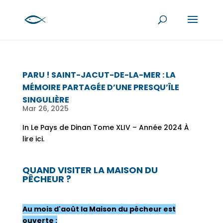
PARU ! SAINT-JACUT-DE-LA-MER : LA
MÉMOIRE PARTAGÉE D’UNE PRESQU’ÎLE
SINGULIÈRE
Mar 26, 2025
In Le Pays de Dinan Tome XLIV – Année 2024 À
lire ici.
QUAND VISITER LA MAISON DU
PÊCHEUR ?
Au mois d'août la Maison du pêcheur est
ouverte :