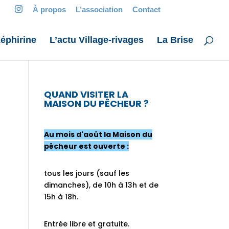
À propos
L’association
Contact
éphirine
L’actu Village-rivages
La Brise
QUAND VISITER LA
MAISON DU PÊCHEUR ?
Au mois d'août la Maison du
pêcheur est ouverte :
tous les jours (sauf les
dimanches), de 10h à 13h et de
15h à 18h.
Entrée libre et gratuite.