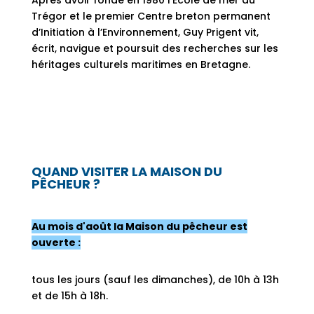
Après avoir fondé en 1980 l’Ecole de mer du
Trégor et le premier Centre breton permanent
d’Initiation à l’Environnement, Guy Prigent vit,
écrit, navigue et poursuit des recherches sur les
héritages culturels maritimes en Bretagne.
QUAND VISITER LA MAISON DU
PÊCHEUR ?
Au mois d'août la Maison du pêcheur est
ouverte :
tous les jours (sauf les dimanches), de 10h à 13h
et de 15h à 18h.